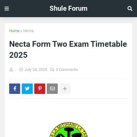
Shule Forum
Home
Necta
Necta Form Two Exam Timetable
2025
..
July 24, 2025
0 Comments