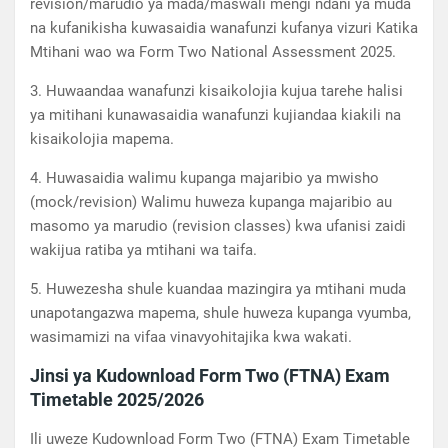
revision/marudio ya mada/maswali mengi ndani ya muda
na kufanikisha kuwasaidia wanafunzi kufanya vizuri Katika
Mtihani wao wa Form Two National Assessment 2025.
3. Huwaandaa wanafunzi kisaikolojia kujua tarehe halisi
ya mitihani kunawasaidia wanafunzi kujiandaa kiakili na
kisaikolojia mapema.
4. Huwasaidia walimu kupanga majaribio ya mwisho
(mock/revision) Walimu huweza kupanga majaribio au
masomo ya marudio (revision classes) kwa ufanisi zaidi
wakijua ratiba ya mtihani wa taifa.
5. Huwezesha shule kuandaa mazingira ya mtihani muda
unapotangazwa mapema, shule huweza kupanga vyumba,
wasimamizi na vifaa vinavyohitajika kwa wakati.
Jinsi ya Kudownload Form Two (FTNA) Exam
Timetable 2025/2026
Ili uweze Kudownload Form Two (FTNA) Exam Timetable