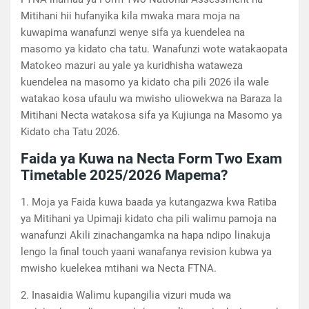
Mitihani hii hufanyika kila mwaka mara moja na
kuwapima wanafunzi wenye sifa ya kuendelea na
masomo ya kidato cha tatu. Wanafunzi wote watakaopata
Matokeo mazuri au yale ya kuridhisha wataweza
kuendelea na masomo ya kidato cha pili 2026 ila wale
watakao kosa ufaulu wa mwisho uliowekwa na Baraza la
Mitihani Necta watakosa sifa ya Kujiunga na Masomo ya
Kidato cha Tatu 2026.
Faida ya Kuwa na Necta Form Two Exam
Timetable 2025/2026 Mapema?
1. Moja ya Faida kuwa baada ya kutangazwa kwa Ratiba
ya Mitihani ya Upimaji kidato cha pili walimu pamoja na
wanafunzi Akili zinachangamka na hapa ndipo linakuja
lengo la final touch yaani wanafanya revision kubwa ya
mwisho kuelekea mtihani wa Necta FTNA.
2. Inasaidia Walimu kupangilia vizuri muda wa