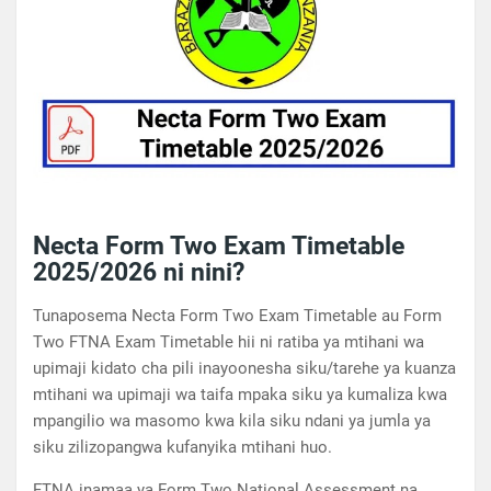
Necta Form Two Exam Timetable
2025/2026 ni nini?
Tunaposema Necta Form Two Exam Timetable au Form
Two FTNA Exam Timetable hii ni ratiba ya mtihani wa
upimaji kidato cha pili inayoonesha siku/tarehe ya kuanza
mtihani wa upimaji wa taifa mpaka siku ya kumaliza kwa
mpangilio wa masomo kwa kila siku ndani ya jumla ya
siku zilizopangwa kufanyika mtihani huo.
FTNA inamaa ya Form Two National Assessment na